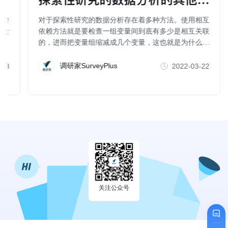
科学
对于探索性研究的数据分析存在着多种方法。使用相互
行量
依赖方法就是要检查一组变量间到底有多少是相互关联
的，进而把变量组缩减成几个变量，这也就是为什么一
些人也把因子分析、聚类分析、维度分析等称为数据简
化方法。
调研家SurveyPlus
-23
2022-03-22
关注公众号