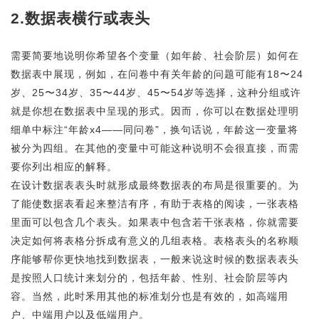
2.数据表横行或表头
需要简要地说明你希望各个变量（如年龄、社会阶层）如何在
数据表中展现，例如，在问卷中有关年龄的问题可能有18〜24
岁、25〜34岁、35〜44岁、45〜54岁等选择，这种分组或许
就是你想在数据表中呈现的形式。因而，你可以在数据处理明
细单中标注“年龄x4——同问卷”，换句话说，年龄这一变量将
被分为四组。在其他的变量中可能这种说明不会很直接，而需
要你列出相应的解释。
在设计数据表表头时就形成最终数据表的布局是很重要的。为
了能使数据表看起来整洁有序，有助于表格的阅读，一张表格
里面可以包含几个表头。如果表中包含若干张表格，你就需要
决定如何将表格分拆成有意义的几组表格。表格表头的名称顺
序能够帮你更快地找到数据表，一般来说这时候的数据表表头
是按照人口统计来划分的，包括年龄、性别、社会阶层等内
容。当然，此时釆用其他的标准划分也是有效的，如高端用
户、中端用户以及低端用户。