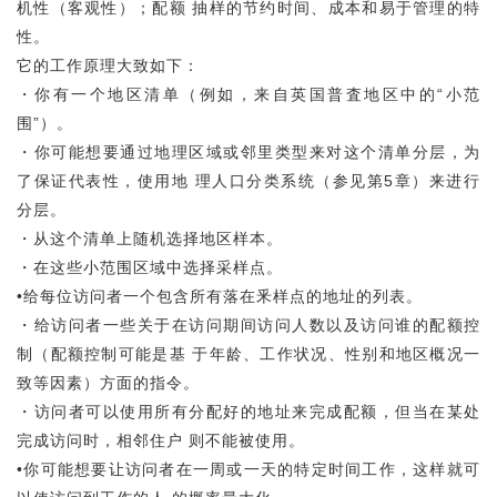
机性（客观性）；配额 抽样的节约时间、成本和易于管理的特
性。
它的工作原理大致如下：
・你有一个地区清单（例如，来自英国普査地区中的“小范
围”）。
・你可能想要通过地理区域或邻里类型来对这个清单分层，为
了保证代表性，使用地 理人口分类系统（参见第5章）来进行
分层。
・从这个清单上随机选择地区样本。
・在这些小范围区域中选择采样点。
•给每位访问者一个包含所有落在釆样点的地址的列表。
・给访问者一些关于在访问期间访问人数以及访问谁的配额控
制（配额控制可能是基 于年龄、工作状况、性别和地区概况一
致等因素）方面的指令。
・访问者可以使用所有分配好的地址来完成配额，但当在某处
完成访问时，相邻住户 则不能被使用。
•你可能想要让访问者在一周或一天的特定时间工作，这样就可