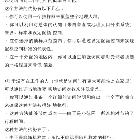
以使访问到工作的人 的概率最大化。
这个方法的优势有以下几点：
・你可以使用一个抽样框来覆盖整个地理人群。
・你可以利用对总体的认知（来自普査或地理人口分类系统）
来设计样本和设定配额 控制。
・在你选择的抽样点范围内，你可以通过设定配额控制来实现
配额控制标准的代表性。
・在一个分配的地区内，你可以通过加强访问者对受访者挑选
的严格程度来降低 偏差。
•对于没有在工作的人（也就是访问时有更大可能性是在家里）
可以通过适当地改变 实地访问次数来降低偏差。
・你可以通过准备一个详细的访问说明和给出一个全面的简介
来确保这种方法被很好 地执行。
・这种方法能够节约成本——由于是小范围，所以相对节约了
行程时间。
这种方法的劣势在于：
・由于是非随机样本，所以不能运用随机样本的特征：