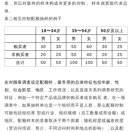
差，所以对最终的样本构成有更多的控制， 样本就更能代表总
体。
表二相互控制配额抽样的例子
18〜34
岁
35〜54
岁
50
岁及以上
男
女
男
女
男
女
购买者
30
30
50
60
30
25
非购买者
20
20
50
40
20
25
合计
50
50
100
100
50
50
在对顾客调査设定配额时，最常用的总体特征包括年龄、性
别、社会阶层、地区、工
作情况，以及直接关系到调查研究的
特征，例如一个特定产品或品牌的购买者或非购买 者。在一项
调查中，如果抽样单位是一个组织而不是人群，那么配额控制
可能包括组织类 型或行业、组织规模（员工数量或营业额）或
地区。配额样本的质量取决于两个因素：随机程度或偏差程度
（受访问培训、简介、不同访问时间和地点的影响），以及配