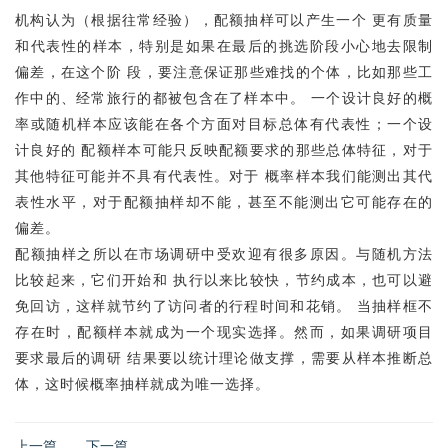
机构认为（根据往常经验），配额抽样可以产生一个 更有质量
和代表性的样本，特别是如果在最后的挑选阶段小心地去限制
偏差，在这个阶 段，要注意保证那些难找的个体，比如那些工
作中的、经常旅行的都被包含在了样本中。 一个设计良好的概
率或随机样本应该能在各个方面对目标总体有代表性；一个设
计良好的 配额样本可能只反映配额要求的那些总体特征，对于
其他特征可能并不具有代表性。对于 概率样本我们能测出其代
表性水平，对于配额抽样却不能，甚至不能测出它可能存在的
偏差。
配额抽样之所以在市场调研中受欢迎有很多原因。与随机方法
比较起来，它们开始和 执行以来比较快，节约成本，也可以避
免回访，这样就节约了访问者的行程时间和花销。 当抽样框不
存在时，配额样本就成为一个现实选择。然而，如果调研项目
要求最后的调研 结果要以统计理论做支撑，需要从样本推断总
体，这时候概率抽样就成为唯一选择。
上一篇
下一篇