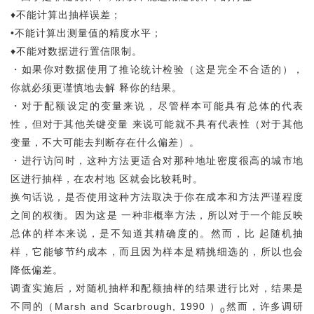
♦不能计算出抽样误差；
•不能计算出测量值的精度水平；
♦不能对数据进行置信限制。
・如果你对数据使用了推论统计检验（这是完全不合适的），
你就必须更谨慎地去解 释你的结果。
・对于配额设定的变量来说，尽管样本可能具有总体的代表
性，但对于其他关键变量 来说可能就不具有代表性（对于其他
变量，不大可能去判断存在什么偏差）。
・进行访问时，这种方法更适合对那种地址密度很高的城市地
区进行抽样，在农村地 区就会比较耗时。
换句话说，是否使用这种方法取决于你在成本和方法严谨程度
之间的权衡。因为这是 一种非概率方法，所以对于一个能反映
总体的样本来说，是不知道其精确度的。然而，比 起随机抽
样，它能够节约成本，而且因为样本是精挑细选的，所以也会
降低偏差。
调査实施后，对随机抽样和配额抽样的结果进行比对，结果是
不同的（Marsh and Scarbrough, 1990 ）
然而，许多调研
o