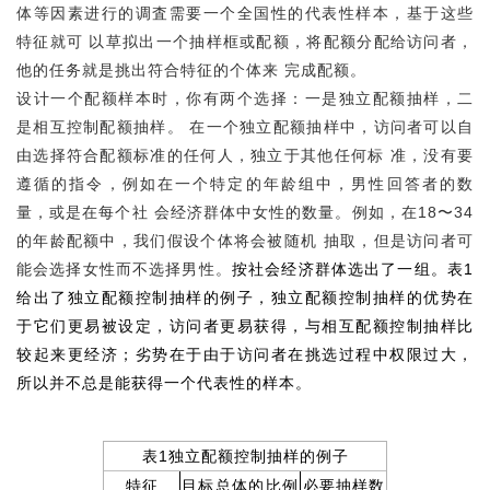
体等因素进行的调査需要一个全国性的代表性样本，基于这些
特征就可 以草拟出一个抽样框或配额，将配额分配给访问者，
他的任务就是挑出符合特征的个体来 完成配额。
设计一个配额样本时，你有两个选择：一是独立配额抽样，二
是相互控制配额抽样。 在一个独立配额抽样中，访问者可以自
由选择符合配额标准的任何人，独立于其他任何标 准，没有要
遵循的指令，例如在一个特定的年龄组中，男性回答者的数
量，或是在每个社 会经济群体中女性的数量。例如，在18〜34
的年龄配额中，我们假设个体将会被随机 抽取，但是访问者可
能会选择女性而不选择男性。
按社会经济群体选出了一组。表1
给出了独立配额控制抽样的例子，独立配额控制抽样的优势在
于它们更易被设定，访问者更易获得，与相互配额控制抽样比
较起来更经济；劣势在于由于访问者在挑选过程中权限过大，
所以并不总是能获得一个代表性的样本。
表1独立配额控制抽样的例子
特征
目标总体的比例
必要抽样数