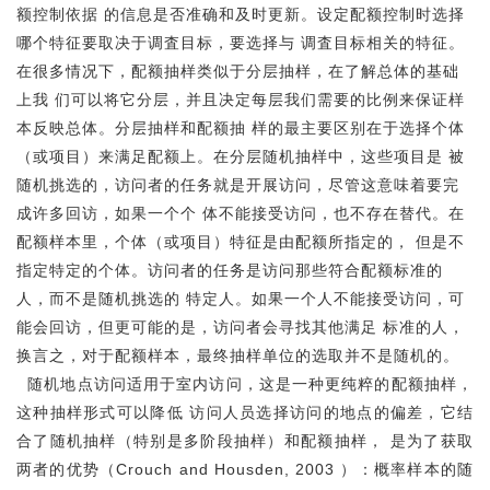
额控制依据 的信息是否准确和及时更新。设定配额控制时选择
哪个特征要取决于调査目标，要选择与 调査目标相关的特征。
在很多情况下，配额抽样类似于分层抽样，在了解总体的基础
上我 们可以将它分层，并且决定每层我们需要的比例来保证样
本反映总体。分层抽样和配额抽 样的最主要区别在于选择个体
（或项目）来满足配额上。在分层随机抽样中，这些项目是 被
随机挑选的，访问者的任务就是开展访问，尽管这意味着要完
成许多回访，如果一个个 体不能接受访问，也不存在替代。在
配额样本里，个体（或项目）特征是由配额所指定的， 但是不
指定特定的个体。访问者的任务是访问那些符合配额标准的
人，而不是随机挑选的 特定人。如果一个人不能接受访问，可
能会回访，但更可能的是，访问者会寻找其他满足 标准的人，
换言之，对于配额样本，最终抽样单位的选取并不是随机的。
随机地点访问适用于室内访问，这是一种更纯粹的配额抽样，
这种抽样形式可以降低 访问人员选择访问的地点的偏差，它结
合了随机抽样（特别是多阶段抽样）和配额抽样， 是为了获取
两者的优势（Crouch and Housden, 2003 ）：概率样本的随