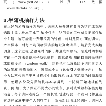
页（www.yell.co.uk）,以及 TLS 数据
（www.tlsdata.co.uk）。
3.半随机抽样方法
在上述的所有抽样方法中，访问人员并没有参与为访问或观测
选取主题，样本完成了 这个任务，访问者的工作就是把握住这
个主题，这可能是个费用很高的过程，特别是面对 面的调查。
产生样本，对每个访问者拜访的地址列出清单，然后完成实地
调查，这个过程 是很耗时间的，并且成本很高。削减时间和成
本的一个方法是使用半随机抽样，也就是熟 知的自由路径抽样
或随机漫步（random walk）,这样也可以避免给予访问者更大
的决策权 来选择地区、家庭或个人（这会引入选择误差），这
个方法不包括用于从抽样框中抽取随机 样本所花费的时间和费
用。使用多阶段分层随机样本会得到一个随机开始地址的列
表，例 如，为了保证不同大小的城市、乡村或城镇都被很好地
混合，每个访问者给定一个随机地 址进行第一个访问（并且会
有选择家庭中哪个人的指导），随着起始地址的访问，访问人