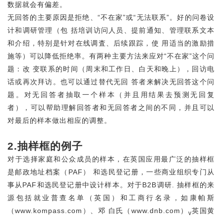
数据就会有偏差。
无回答的主要原因是拒绝、“不在家”或“无法联系”。好的问卷设
计和调研管理（包 括培训访问人员、提前通知、管理联系文本
和介绍，特别是针对在线调査、后续跟踪，使 用适当的激励措
施等）可以降低拒绝率。有两种主要方法来应对“不在家”这个问
题：改 变联系的时间（周末和工作日、白天和晚上），回访电
话或再次拜访。也可以通过替代无回 答者来解决无回答这个问
题。对无回答者抽取一个样本（并且用结果去预测无回复
者），可以帮助理解回答者和无回答者之间的不同，并且可以
对最后的样本做出相应的调整。
2.抽样框的例子
对于选择家庭和公众成员的样本，在英国应用最广泛的抽样框
是邮政地址档案（PAF） 和选民登记册，一些商业组织专门从
事从PAF和选民登记册中设计样本。对于B2B调研. 抽样框的来
源包括就业普查名单（英国）和工商行名录，如康帕斯
（www.kompass.com）、邓 白氏（www.dnb.com）
英国黄
v