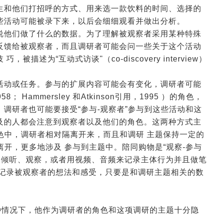
生和他们打招呼的方式、用来选一款饮料的时间、选择的
些活动可能被录下来，以后会细细观看并做出分析。
说他们做了什么的数据。为了理解被观察者采用某种特殊
反馈给被观察者，而且调研者可能会问一些关于这个活动
述为“互动式访谈"（co-discovery interview）
活动或任务。参与的扩展内容可能会有变化，调研者可能
1958； Hammersley 和Atkinson引用，1995 ）的角色，
调研者也可能要接受“参与-观察者”参与到这些活动和这
及的人都会注意到观察者以及他们的角色。这两种方式主
”角色中，调研者相对隔离开来，而且和调研 主题保持一定的
离开，更多地涉及 参与到主题中。陪同购物是“观察-参与
，倾听、观察，或者用视频、音频来记录主体行为并且做笔
及记录被观察者的想法和感受，只要是和调研主题相关的数
种情况下，他作为调研者的角色和这项调研的主题十分隐