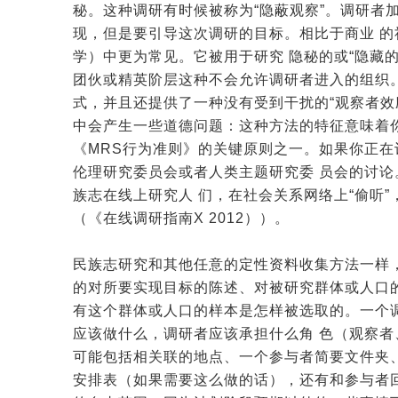
秘。这种调研有时候被称为“隐蔽观察”。调研者
现，但是要引导这次调研的目标。相比于商业 
学）中更为常见。它被用于研究 隐秘的或“隐藏的”群体（
团伙或精英阶层这种不会允许调研者进入的组织
式，并且还提供了一种没有受到干扰的“观察者效
中会产生一些道德问题：这种方法的特征意味着
《MRS行为准则》的关键原则之一。如果你正
伦理研究委员会或者人类主题研究委 员会的讨论
族志在线上研究人 们，在社会关系网络上“偷听
（《在线调研指南X 2012））。
民族志研究和其他任意的
定性资料
收集方法一样
的对所要实现目标的陈述、对被研究群体或人口
有这个群体或人口的样本是怎样被选取的。一个
应该做什么，调研者应该承担什么角 色（观察者
可能包括相关联的地点、一个参与者简要文件夹
安排表（如果需要这么做的话），还有和参与者