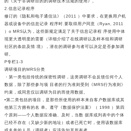
的《关于非调研目的的调研技术法规的使用》。
2.信息记录程序
修订的《隐私和电子通信法》（2011 ）中要求，在更换用户机
器或设备中的信息记录 程序时.要取得用户同意（Ryan, 2011
）o MRS认为，这些新规定满足了关于信息记录程 序使用中体
现更大透明度的需要（详细介绍了在线调研以及样本组和调研
社区的条款及情 境），潜在的调研参与者可以决定是否参加调
研。
P专栏1-3
调研项目的MRS分类
・第一类包括传统的保密性调研，这类调研不会反馈任何个人
数据，除了那些参与项 目者的行为准则受到《MRS行为准则》
约束，或同意仅以调研为目的而使用数据。
•第二类包括的项目，是那些所使用的样本来自客户数据库或其
他第三方拥有的名 单。遵守《数据保护法案》（ 1998 ）第四
个原则——个人数据应准确、及时，当数 据库或列表中的个体
已经不存在（又缺少新的地址）或者已死亡时，使用该数据库
或名单的人员（调研者）应该告知其所有者。