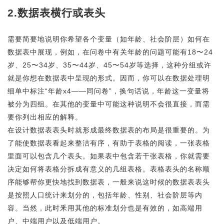
2.数据表横行或表头
需要简要地说明你希望各个变量（如年龄、社会阶层）如何在
数据表中展现，例如，在问卷中有关年龄的问题可能有18〜24
岁、25〜34岁、35〜44岁、45〜54岁等选择，这种分组或许
就是你想在数据表中呈现的形式。因而，你可以在数据处理明
细单中标注“年龄x4——同问卷”，换句话说，年龄这一变量将
被分为四组。在其他的变量中可能这种说明不会很直接，而需
要你列出相应的解释。
在设计数据表表头时就形成最终数据表的布局是很重要的。为
了能使数据表看起来整洁有序，有助于表格的阅读，一张表格
里面可以包含几个表头。如果表中包含若干张表格，你就需要
决定如何将表格分拆成有意义的几组表格。表格表头的名称顺
序能够帮你更快地找到数据表，一般来说这时候的数据表表头
是按照人口统计来划分的，包括年龄、性别、社会阶层等内
容。当然，此时釆用其他的标准划分也是有效的，如高端用
户、中端用户以及低端用户。