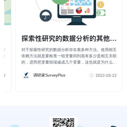
探索性研究的数据分析的其他方法（
科学
对于探索性研究的数据分析存在着多种方法。使用相互
行量
依赖方法就是要检查一组变量间到底有多少是相互关联
的，进而把变量组缩减成几个变量，这也就是为什么一
些人也把因子分析、聚类分析、维度分析等称为数据简
化方法。
调研家SurveyPlus
-23
2022-03-22