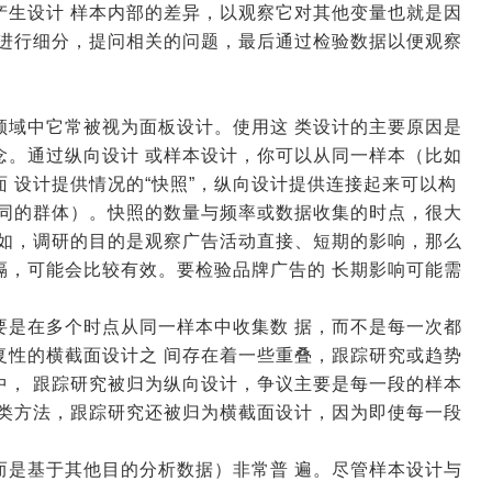
产生设计 样本内部的差异，以观察它对其他变量也就是因
本进行细分，提问相关的问题，最后通过检验数据以便观察
领域中它常被视为面板设计。使用这 类设计的主要原因是
念。通过纵向设计 或样本设计，你可以从同一样本（比如
 设计提供情况的“快照”，纵向设计提供连接起来可以构
相同的群体）。快照的数量与频率或数据收集的时点，很大
例如，调研的目的是观察广告活动直接、短期的影响，那么
隔，可能会比较有效。要检验品牌广告的 长期影响可能需
要是在多个时点从同一样本中收集数 据，而不是每一次都
复性的横截面设计之 间存在着一些重叠，跟踪研究或趋势
中， 跟踪研究被归为纵向设计，争议主要是每一段的样本
归类方法，跟踪研究还被归为横截面设计，因为即使每一段
而是基于其他目的分析数据）非常普 遍。尽管样本设计与