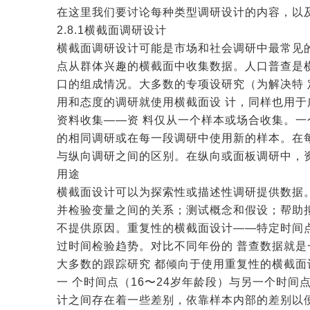
在这里我们要讨论每种类型调研设计的内容，以
2.8.1横截面调研设计
横截面调研设计可能是市场和社会调研中最常见
点从群体兴趣的横截面中收集数据。人口普查是
口的组成情况。大多数的专项设研究（为解决特
用和态度的调研就使用横截面设 计，同样也用
资料收集——资 料仅从一个样本或场合收集。
的相同调研或在每一段调研中使用新的样本。在
与纵向调研之间的区别。在纵向或面板调研中，
用途
横截面设计可以为探索性或描述性调研提供数据
并检验变量之间的关系；测试概念和假设；帮助
不提供原因。重复性的横截面设计——特定时间
过时间检验趋势。对比不同年份的 普查数据就
大多数的跟踪研究 都倾向于使用重复性的横截
一 个时间点（16〜24岁年龄段）与另一个时间
计之间存在着一些差别，依靠样本内部的差别以