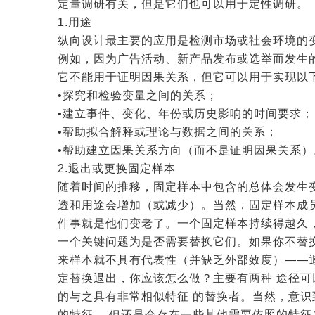
定量调研有关，但是它们也可以用于定性调研。
1.用途
纵向设计最主要的应用是检测市场或社会环境的
例如，因为广告活动、新产品发布或选举而发生
它不能用于证明因果关系，但它可以用于实现以
•探究和检验变量之间的关系；
•建立事件、变化、年份或历史影响的时间要求；
•帮助拟合解释或理论与数据之间的关系；
•帮助建立因果关系方向（而不是证明因果关系）
2.退出或更换固定样本
随着时间的推移，固定样本中包含的总体会发生
透和用途会增加（或减少）。当然，固定样本成
件事就是他们变老了。一个固定样本持续得越久
一个关键问题为是否需要替换它们。如果你不替
来样本就不具有代表性（并缺乏外部效度）——
定替换退出，你应该怎么做？主要有两种 途径
的与之具有非常相似特征 的替换者。当然，意
的特征， 但还是会存在一些其他需要依照的特征