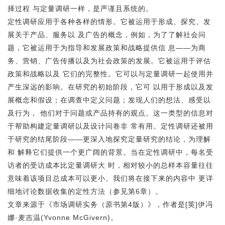
择过程 与定量调研一样，是严谨且系统的。
定性调研应用于各种各样的情形。它被运用于形成、探究、发
展关于产品、服务以 及广告的概念，例如，为了了解社会问
题，它被运用于为指导和发展政策和战略提供信 息——为商
务、营销、广告传播以及为社会政策的发展。它被运用于评估
政策和战略以及 它们的完整性。它可以与定量调研一起使用并
产生深远的影响。在研究的初始阶段，它可 以用于形成以及发
展概念和假设；在调查中定义问题；发现人们的想法、感受以
及行为， 他们对于问题或产品持有的观点。这一类型的信息对
于帮助构建定量调研以及设计问卷非 常有用。定性调研还被用
于研究的结尾阶段——更深入地探究定量研究的结论，为理解
和 解释它们提供一个更广阔的背景。当在定性调研中，每名受
访者的受访成本比定量调研大 时，相对较小的总样本容量往往
意味着该项目总成本可以更小。我们将在接下来的内容中 更详
细地讨论
数据收集
的定性方法（参见第6章）。
文章来源于《市场调研实务（原书第4版）》，作者是[英]伊冯
娜·麦吉温(Yvonne McGivern)。