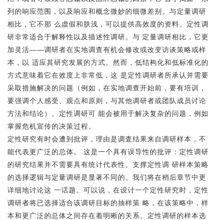
列的响应范围，以及响应和概念微妙的细微差别。与定量调研
相比，它不那 么虚假和肤浅，可以提供高效度的资料。定性调
研非常适合于解释性以及描述性调研。与 定量调研相比，它更
加灵活——调研者在实地调查有机会修改或改变访谈策略或样
本，以 适应其研究发展的方式。然而，低结构化和低标准化的
方式意味着它在效度上非常低，这 是定性调研者所承认并需要
采取措施解决的问题（例如，在实地调查开始前，要有培训，
要强调个人感受、观点和原则，与其他调研者或团队成员讨论
方法和结论）。定性调研可 能会被用于解决复杂的问题，例如
掌握危机宣传的决策过程。
定性研究有时会遭到批评，理由是调査结果来自调研样本，不
能代表更广泛的总体。 这是一个具有误导性的批评：定性调研
的研究结果并不需要具有统计代表性。支撑定性调 研样本策略
的选择逻辑与定量调研是显著不同的。我们将在稍后章节中更
详细地讨论这 一话题。可以说，在设计一个定性研究时，定性
调研者将已选择适合该调研目标的抽样策 略，在该策略中，样
本和更广泛的总体之间存在着明晰的关系。定性调研的样本选