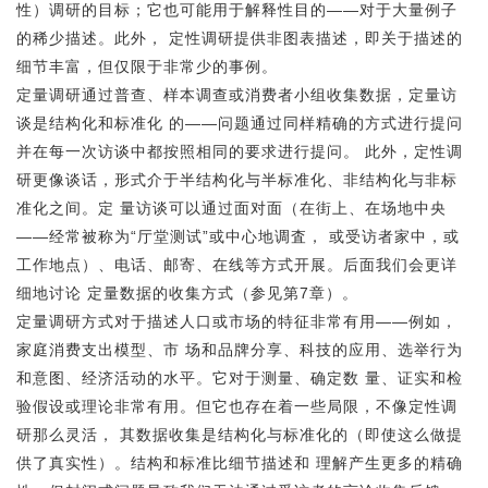
性）调研的目标；它也可能用于解释性目的——对于大量例子
的稀少描述。此外， 定性调研提供非图表描述，即关于描述的
细节丰富，但仅限于非常少的事例。
定量调研通过普查、样本调查或消费者小组收集数据，定量访
谈是结构化和标准化 的——问题通过同样精确的方式进行提问
并在每一次访谈中都按照相同的要求进行提问。 此外，定性调
研更像谈话，形式介于半结构化与半标准化、非结构化与非标
准化之间。定 量访谈可以通过面对面（在街上、在场地中央
——经常被称为“厅堂测试”或中心地调査， 或受访者家中，或
工作地点）、电话、邮寄、在线等方式开展。后面我们会更详
细地讨论 定量数据的收集方式（参见第7章）。
定量调研方式对于描述人口或市场的特征非常有用——例如，
家庭消费支出模型、市 场和品牌分享、科技的应用、选举行为
和意图、经济活动的水平。它对于测量、确定数 量、证实和检
验假设或理论非常有用。但它也存在着一些局限，不像定性调
研那么灵活， 其数据收集是结构化与标准化的（即使这么做提
供了真实性）。结构和标准比细节描述和 理解产生更多的精确