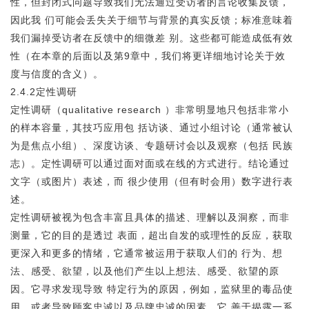
性，但封闭式问题导致我们无法通过受访者的言论收集反馈，
因此我 们可能会丢失关于细节与背景的真实反馈；标准意味着
我们漏掉受访者在反馈中的细微差 别。这些都可能造成低有效
性（在本章的后面以及第9章中，我们将更详细地讨论关于效
度与信度的含义）。
2.4.2定性调研
定性调研（qualitative research ）非常明显地只包括非常小
的样本容量，其技巧应用包 括访谈、通过小组讨论（通常被认
为是焦点小组）、深度访谈、专题研讨会以及观察（包括 民族
志）。定性调研可以通过面对面或在线的方式进行。结论通过
文字（或图片）表述，而 很少使用（但有时会用）数字进行表
述。
定性调研被视为包含丰富且具体的描述、理解以及洞察，而非
测量，它的目的是透过 表面，超出自发的或理性的反应，获取
更深入和更多的情绪，它通常被运用于获取人们的 行为、想
法、感受、欲望，以及他们产生以上想法、感受、欲望的原
因。它寻求发现导致 特定行为的原因，例如，监狱里的毒品使
用，或者导致顾客忠诚以及品牌忠诚的因素，它 善于揭露一系