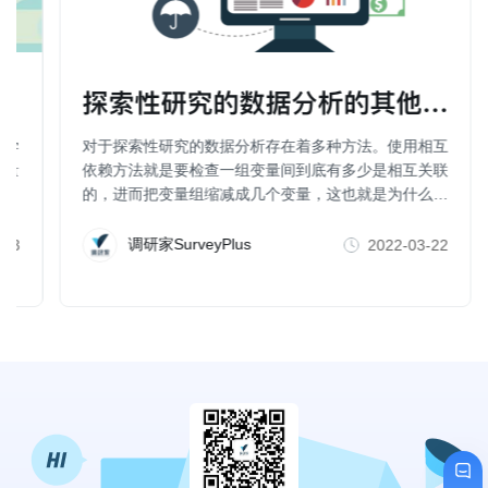
探索性研究的数据分析的其他方法（
科学
对于探索性研究的数据分析存在着多种方法。使用相互
行量
依赖方法就是要检查一组变量间到底有多少是相互关联
的，进而把变量组缩减成几个变量，这也就是为什么一
些人也把因子分析、聚类分析、维度分析等称为数据简
化方法。
调研家SurveyPlus
-23
2022-03-22