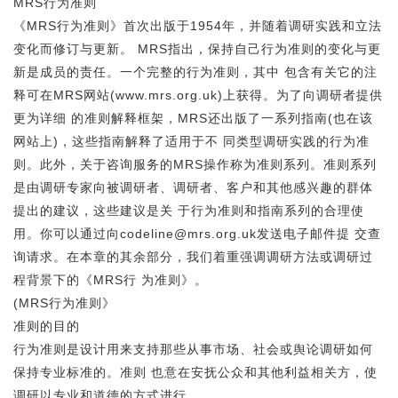
MRS行为准则
《MRS行为准则》首次出版于1954年，并随着调研实践和立法
变化而修订与更新。 MRS指出，保持自己行为准则的变化与更
新是成员的责任。一个完整的行为准则，其中 包含有关它的注
释可在MRS网站(www.mrs.org.uk)上获得。为了向调研者提供
更为详细 的准则解释框架，MRS还出版了一系列指南(也在该
网站上)，这些指南解释了适用于不 同类型调研实践的行为准
则。此外，关于咨询服务的MRS操作称为准则系列。准则系列
是由调研专家向被调研者、调研者、客户和其他感兴趣的群体
提出的建议，这些建议是关 于行为准则和指南系列的合理使
用。你可以通过向codeline@mrs.org.uk发送电子邮件提 交查
询请求。在本章的其余部分，我们着重强调调研方法或调研过
程背景下的《MRS行 为准则》。
(MRS行为准则》
准则的目的
行为准则是设计用来支持那些从事市场、社会或舆论调研如何
保持专业标准的。准则 也意在安抚公众和其他利益相关方，使
调研以专业和道德的方式进行。