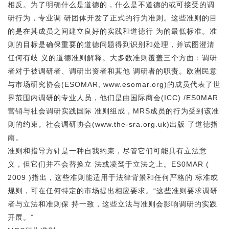
相反。为了明确什么是道德的，什么是不道德的或可接受的调
研行为，专业调 研团体开发了正式的行为准则。这些准则的目
的是在其成员之间建立良好的实践和道德行 为的最低标准。准
则的目标是确保重要的道德问题得到识别和处理，并试图澄清
任何有歧 义的道德准则解释。大多数准则覆盖三个方面：调研
者对于被调研者、调研岀资者和其他 调研者的职责。欧洲民意
与市场研究协会(ESOMAR, www.esomar.org)的成员代表了世
界范围内调研的专业人员，他们是由国际商会(ICC) /ES0MAR
营销与社会调研实践国际 准则组成，MRS成员的行为受到该准
则的约束。社会调研协会(www.the-sra.org.uk)出版 了道德指
南。
准则和指导方针是一种自我约束，尽管它们可能具有立法意
义，但它们并不会替换立 法或凌驾于立法之上。ES0MAR (
2009 )指出，这些准则能适用于法律背景和任何严格的 标准或
规则，可在任何特定的市场提出相应要求。“这些准则要求调研
者与立法和准则保 持一致，这些立法与准则会影响调研的实践
开展。”