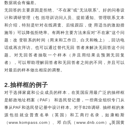
数据就会有偏差。
无回答的主要原因是拒绝、“不在家”或“无法联系”。好的问卷设
计和调研管理（包 括培训访问人员、提前通知、管理联系文本
和介绍，特别是针对在线调査、后续跟踪，使 用适当的激励措
施等）可以降低拒绝率。有两种主要方法来应对“不在家”这个问
题：改 变联系的时间（周末和工作日、白天和晚上），回访电
话或再次拜访。也可以通过替代无回 答者来解决无回答这个问
题。对无回答者抽取一个样本（并且用结果去预测无回复
者），可以帮助理解回答者和无回答者之间的不同，并且可以
对最后的样本做出相应的调整。
2.抽样框的例子
对于选择家庭和公众成员的样本，在英国应用最广泛的抽样框
是邮政地址档案（PAF） 和选民登记册，一些商业组织专门从
事从PAF和选民登记册中设计样本。对于B2B调研. 抽样框的来
源包括就业普查名单（英国）和工商行名录，如康帕斯
（www.kompass.com）、邓 白氏（www.dnb.com）
英国黄
v