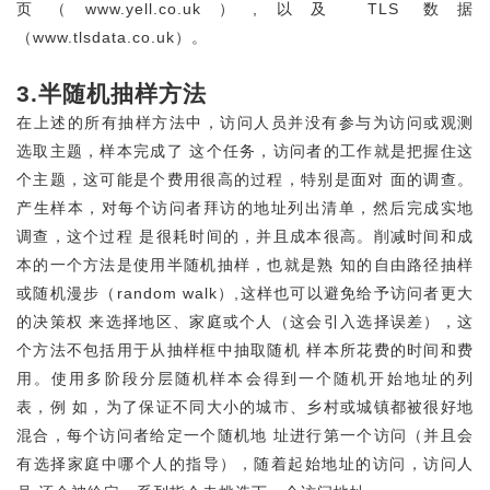
页（www.yell.co.uk）,以及 TLS 数据
（www.tlsdata.co.uk）。
3.半随机抽样方法
在上述的所有抽样方法中，访问人员并没有参与为访问或观测
选取主题，样本完成了 这个任务，访问者的工作就是把握住这
个主题，这可能是个费用很高的过程，特别是面对 面的调查。
产生样本，对每个访问者拜访的地址列出清单，然后完成实地
调查，这个过程 是很耗时间的，并且成本很高。削减时间和成
本的一个方法是使用半随机抽样，也就是熟 知的自由路径抽样
或随机漫步（random walk）,这样也可以避免给予访问者更大
的决策权 来选择地区、家庭或个人（这会引入选择误差），这
个方法不包括用于从抽样框中抽取随机 样本所花费的时间和费
用。使用多阶段分层随机样本会得到一个随机开始地址的列
表，例 如，为了保证不同大小的城市、乡村或城镇都被很好地
混合，每个访问者给定一个随机地 址进行第一个访问（并且会
有选择家庭中哪个人的指导），随着起始地址的访问，访问人