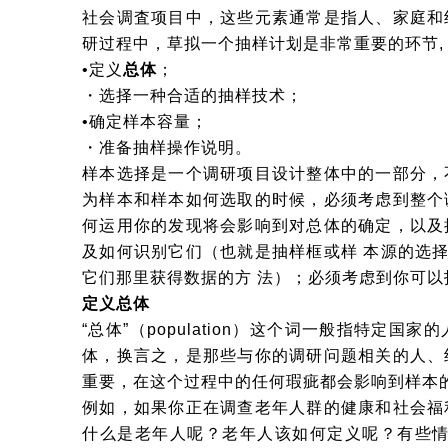
社会调査项目中，这些元素通常是指人、家庭和
研过程中，草拟一个抽样计划是非常重要的环节,
•定义
总体
；
・选择一种合适的抽样技术；
•确定样本容量；
・准备抽样操作说明。
样本选择是一个调研项目设计整体中的一部分，
为样本和样本如何选取的时候，必须考虑到整个
何运用你的发现将会影响到对总体的确定，以及
及如何识别它们（也就是抽样框或样 本源的选
它们那里获得数据的方 法）；必须考虑到你可
定义总体
“总体”（population）这个词一般指特定
体，换言之，是那些与你的调研问题相关的人、
重要，在这个过程中的任何瑕疵都会影响到样本的
例如，如果你正在调查老年人群的健康和社会福
什么是老年人呢？老年人该如何定义呢？有些情