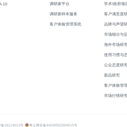
调研家平台
学术/政府项
-10
调研家样本服务
客户满意度
客户体验管理系统
品牌与声望
市场细分与
海外市场研
使用习惯与
公众态度研
新品研究
客户体验管理
市场行情研
P备18114013号
粤公网安备44030502004015号