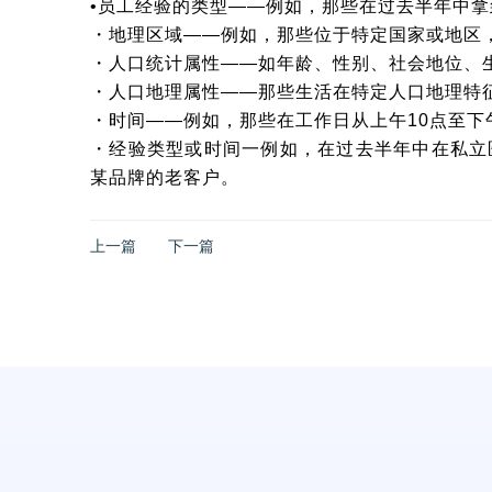
•员工经验的类型——例如，那些在过去半年中拿
・地理区域——例如，那些位于特定国家或地区
・人口统计属性——如年龄、性别、社会地位、
・人口地理属性——那些生活在特定人口地理特
・时间——例如，那些在工作日从上午10点至下
・经验类型或时间一例如，在过去半年中在私立
某品牌的老客户。
上一篇
下一篇