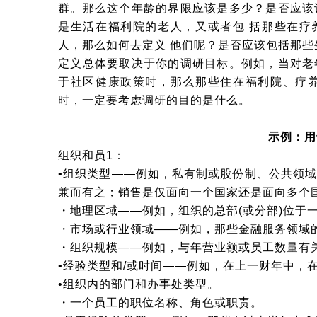
群。那么这个年龄的界限应该是多少？是否应该
是生活在福利院的老人，又或者包 括那些在疗
人，那么如何去定义 他们呢？是否应该包括那
定义总体要取决于你的调研目标。例如，当对老
于社区健康政策时，那么那些住在福利院、疗养
时，一定要考虑调研的目的是什么。
示例：用
组织和员1：
•组织类型——例如，私有制或股份制、公共领
兼而有之；销售是仅面向一个国家还是面向多个
・地理区域——例如，组织的总部(或分部)位于
・市场或行业领域——例如，那些金融服务领域
・组织规模——例如，与年营业额或员工数量有
•经验类型和/或时间——例如，在上一财年中，
•组织内的部门和办事处类型。
・一个员工的职位名称、角色或职责。