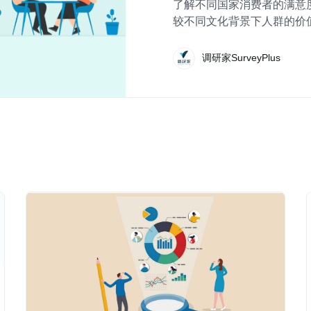
了解不同国家消费者的满意
较不同文化背景下人群的价
克特量表来进行测量。然而
量、问卷翻译等问题，还应
调研家SurveyPlus