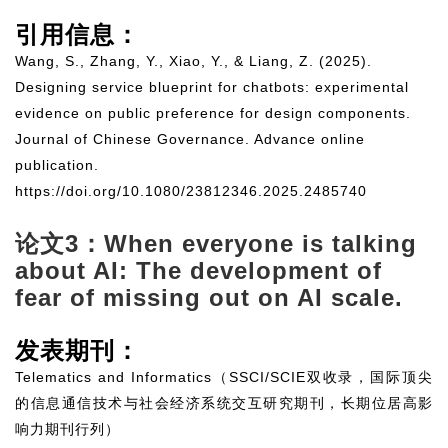
引用信息：
Wang, S., Zhang, Y., Xiao, Y., & Liang, Z. (2025).
Designing service blueprint for chatbots: experimental
evidence on public preference for design components.
Journal of Chinese Governance
. Advance online
publication.
https://doi.org/10.1080/23812346.2025.2485740
论文3：When everyone is talking
about AI: The development of
fear of missing out on AI scale.
发表期刊：
Telematics and Informatics（SSCI/SCIE双收录，国际顶尖
的信息通信技术与社会经济系统交互研究期刊，长期位居高影
响力期刊行列）