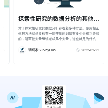
探索性研究的数据分析的其他方法（
科学
对于探索性研究的数据分析存在着多种方法。使用相互
行量
依赖方法就是要检查一组变量间到底有多少是相互关联
的，进而把变量组缩减成几个变量，这也就是为什么一
些人也把因子分析、聚类分析、维度分析等称为数据简
化方法。
调研家SurveyPlus
-23
2022-03-22
关注公众号