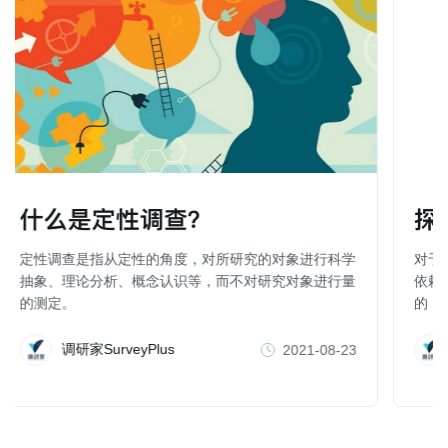
调查？
性的角度，对所研究的对象进行科学
对于探索性研究的数据分析
概念认识等，而不对研究对象进行量
依赖方法就是要检查一组变
的，进而把变量组缩减成几
些人也把因子分析、聚类分
化方法。
Plus
调研家SurveyPlus
2021-08-23