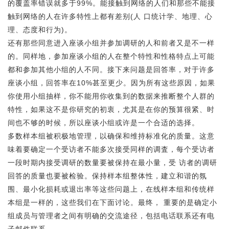
的覆盖率错误就多于99%。能接触到网络的人们和那些不能接
触到网络的人在许多特性上都有差别(人 口统计学、地理、心
理、态度和行为)。
还有那些同意进入座谈小组并参加调研的人和前者又是不一样
的。同样地，参加座谈小组的人在整个特性和性格特点上可能
都和参加其他小组的人不同。接下来问题是回答率，对于许多
座谈小组，回答率在10%甚至更少。因为所有这些原因，如果
你使用小组抽样，你不能用你收集到的数据来推断整个人群的
特性，如果这不是你研究的初衷，尤其是在你的预算很紧、时
间也不够的时候，所以座谈小组或许是一个合适的选择。
多数样本组被积极地管理，以确保和维持标准化的质量。这意
味着要确定一个受访者不能多次接受同样的调査，每个受访者
一段时期内接受调研的数量要被保持在最小量，受 访者的调研
回答的质量也要被检验。保持样本组整体性，建立和谐的氛
围、最小化损耗或退出率等这些问题上，在线样本组和传统样
本组是一样的，这些我们在下面讨论。最终， 重要的是确定小
组成员与管理者之间有明确的交流途径，包括电话联系还有电