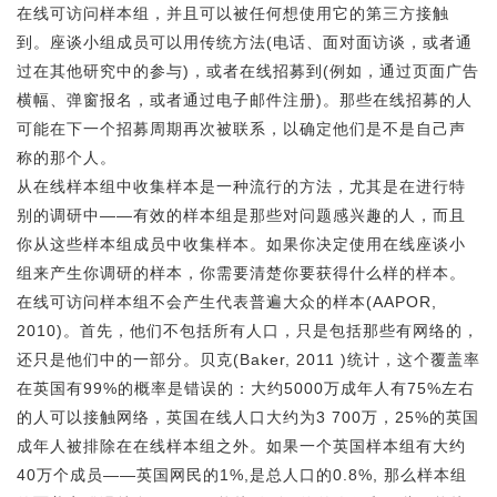
在线可访问样本组，并且可以被任何想使用它的第三方接触
到。座谈小组成员可以用传统方法(电话、面对面访谈，或者通
过在其他研究中的参与)，或者在线招募到(例如，通过页面广告
横幅、弹窗报名，或者通过电子邮件注册)。那些在线招募的人
可能在下一个招募周期再次被联系，以确定他们是不是自己声
称的那个人。
从在线样本组中收集样本是一种流行的方法，尤其是在进行特
别的调研中——有效的样本组是那些对问题感兴趣的人，而且
你从这些样本组成员中收集样本。如果你决定使用在线座谈小
组来产生你调研的样本，你需要清楚你要获得什么样的样本。
在线可访问样本组不会产生代表普遍大众的样本(AAPOR,
2010)。首先，他们不包括所有人口，只是包括那些有网络的，
还只是他们中的一部分。贝克(Baker, 2011 )统计，这个覆盖率
在英国有99%的概率是错误的：大约5000万成年人有75%左右
的人可以接触网络，英国在线人口大约为3 700万，25%的英国
成年人被排除在在线样本组之外。如果一个英国样本组有大约
40万个成员——英国网民的1%,是总人口的0.8%, 那么样本组