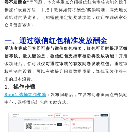
卷不发酬金”
等问题，本文将重点介绍微信红包审核功能的操作
步骤和设置方法，手把手教你如何将酬金/奖励精准、高效地发
送给对的受访者。（如需使用定制奖励功能，欢迎在调研家公
众号留言咨询）
一、通过微信红包精准发放酬金
受访者完成问卷即可参与微信红包抽奖，红包可即时提现至微
信零钱。最关键的是，微信红包支持审核后再发放功能！
开启
该功能后，你可以
仅对通过审核的有效问卷发放红包。
通过审
核机制的设置，可以有效提升问卷数据质量，降低无效作答带
来的成本浪费。
1、操作步骤
Step1 选择红包奖励
：发布问卷后，在发布问卷页面点击奖励
中心，选择微信红包的奖励方式。