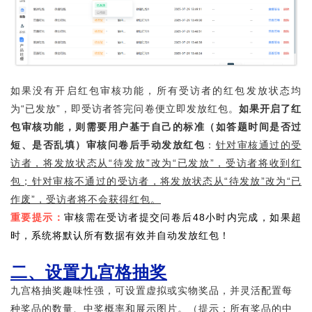
如果没有开启红包审核功能，所有受访者的红包发放状态均
为“已发放”，即受访者答完问卷便立即发放红包。
如果开启了红
包审核功能，则需要用户基于自己的标准（如答题时间是否过
短、是否乱填）审核问卷后手动发放红包
：
针对审核通过的受
访者，将发放状态从“待发放”改为“已发放”，受访者将收到红
包；针对审核不通过的受访者，将发放状态从“待发放”改为“已
作废”，受访者将不会获得红包。
重要提示：
审核需在受访者提交问卷后48小时内完成，如果超
时，系统将默认所有数据有效并自动发放红包！
二、设置九宫格抽奖
九宫格抽奖趣味性强，可设置虚拟或实物奖品，并灵活配置每
种奖品的数量、中奖概率和展示图片。（提示：所有奖品的中