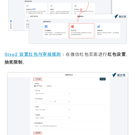
Step2 设置红包与审核规则
：在微信红包页面进行
红包设置
、
抽奖限制
。