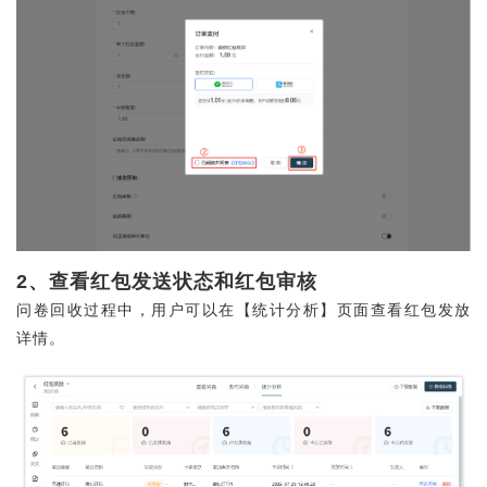
2、查看红包发送状态和红包审核
问卷回收过程中，用户可以在【统计分析】页面查看红包发放
详情。