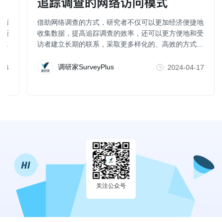
调
追踪调查的网络访问模式
如雨
借助网络调查的方式，研究者不仅可以更加经济便捷地
渐渐
收集数据，提高追踪调查的效率，还可以更方便地和受
重
访者建立长期的联系，采取更多样化的、高效的方式增
进受访者的参与（比如，社群互动，即时激励等），这
也有助于减少样本的流失。
调研家SurveyPlus
-14
2024-04-17
关注公众号