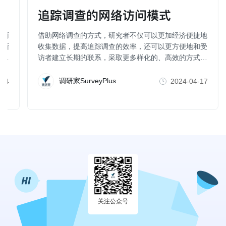
调
追踪调查的网络访问模式
如雨
借助网络调查的方式，研究者不仅可以更加经济便捷地
渐渐
收集数据，提高追踪调查的效率，还可以更方便地和受
重
访者建立长期的联系，采取更多样化的、高效的方式增
进受访者的参与（比如，社群互动，即时激励等），这
也有助于减少样本的流失。
调研家SurveyPlus
-14
2024-04-17
关注公众号