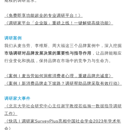
规模的调研需求。
《
免费即享功能超全的专业调研平台！
》
《
调研家平台「企业版」重磅上线！一键解锁高级功能
》
调研案例
我们从麦当劳、李维斯、周大福这三个品牌案例中，深入挖掘
市场调研对品牌发展决策的重要性与指导作用
，让品牌能顺应
行业变化和挑战，保持品牌在市场中的竞争力与生命力。
《
案例 | 麦当劳如何洞察消费者心理，重建品牌忠诚度
》
《
案例 | 新消费品牌走下坡路？调研帮助品牌采取有效行动
》
调研家大事件
《
北京大学社会研究中心主任谢宇教授莅临瀚一数据指导调研
工作
》
《
快讯 | 调研家SurveyPlus亮相中国社会学会2023年学术年
会
》