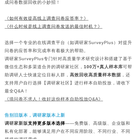
成问卷数据回收的小妙招！
《
如何有效提高线上调查问卷应答率？
》
《
什么时候是线上调查问卷发送的最佳时机？
》
选择一个专业的在线调查平台（如调研家SurveyPlus）对提升
问卷的应答率和完成率有着极大的帮助。
调研家SurveyPlus专门针对高质量学术研究设计和搭建了基于
微信生态和多渠道合并的调研家社区，
100万+真人样本库
可帮
助调研人士快速定位目标人群，
高效回收高质量样本数据
，还
支持用户自行选择【调研家社区】进行样本自助投放，请收下
最全Q&A！
《
填问卷不求人！收好这份样本自助投放Q&A
》
告别旧版本，调研家版本上新
调研家新版
支持更多版本选择
——免费版、高级版、企业版和
私有化部署，能够满足用户在不同应用阶段、不同行业、不同