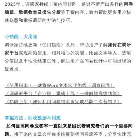
2023年，调研家持续丰富内容矩阵，通过不断产出多样的
问卷
编辑、数据收集及报告分析
等干货内容，致力帮助更多用户快
速熟悉和掌握调研的方法与技巧。
小功能，大用途
调研家持续更新《使用指南》系列，帮助用户了解
如何在调研
家平台
实现高频使用、相对核心的功能，比如文本导入、选项
分值以及个性化结束页等，解决用户在问卷设计中可能出现的
疑难点。
《
使用指南 | 一键将Word文本转化为线上调查问卷
》
《
调研家平台「企业版」重磅上线！一键解锁高级功能
》
《
功能上新 | 如何利用问卷结束页完成品牌二次营销？
》
掌握方法，回收数据不用愁
如何提高问卷应答率一直以来是困扰着研究者们的一个重要问
题。
接下来的文章会带你多维度剖析问卷应答率，分享快速完