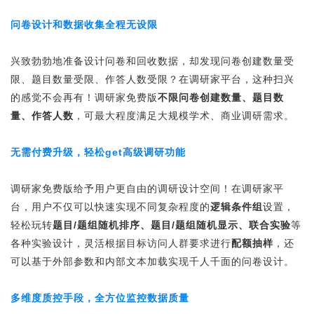
问卷设计和数据收集全程无设限
兴致勃勃地准备设计问卷和回收数据，却发现问卷创建数量受
限、题目数量受限、作答人数受限？在调研家平台，这种扫兴
的感觉不会再有！调研家免费版
不限问卷创建数量、题目数
量、作答人数
，可最大程度满足大规模学术、商业调研需求。
无需付费升级，轻松get高级调研功能
调研家免费版给予用户更自由的调研设计空间！在调研家平
台，用户不仅可以快速实现不同复杂程度的
逻辑条件组
设置，
轻松玩转
题目/题组随机排序、题目/题组随机显示、联合实验
等
各种实验设计，灵活根据目标访问人群要求进行
配额抽样
，还
可以基于外部参数和内部文本加载实现千人千面的问卷设计。
多维度质控手段，全方位监控数据质量