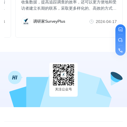
渐渐
收集数据，提高追踪调查的效率，还可以更方便地和受
重
访者建立长期的联系，采取更多样化的、高效的方式增
进受访者的参与（比如，社群互动，即时激励等），这
也有助于减少样本的流失。
调研家SurveyPlus
-14
2024-04-17
关注公众号